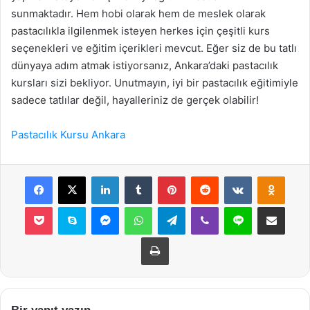
sunmaktadır. Hem hobi olarak hem de meslek olarak
pastacılıkla ilgilenmek isteyen herkes için çeşitli kurs
seçenekleri ve eğitim içerikleri mevcut. Eğer siz de bu tatlı
dünyaya adım atmak istiyorsanız, Ankara’daki pastacılık
kursları sizi bekliyor. Unutmayın, iyi bir pastacılık eğitimiyle
sadece tatlılar değil, hayalleriniz de gerçek olabilir!
Pastacılık Kursu Ankara
Facebook
X
LinkedIn
Tumblr
Pinterest
Reddit
VKontakte
Odnok
Pocket
Skype
Messenger
WhatsApp
Telegram
Viber
Line
E-Posta ile payla
Yazdır