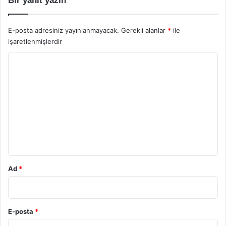
Bir yanıt yazın
E-posta adresiniz yayınlanmayacak.
Gerekli alanlar
*
ile
işaretlenmişlerdir
Y
o
r
u
m
*
Ad
*
E-posta
*