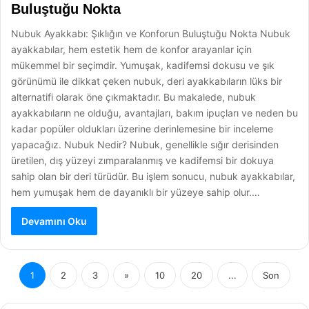
Buluştuğu Nokta
Nubuk Ayakkabı: Şıklığın ve Konforun Buluştuğu Nokta Nubuk
ayakkabılar, hem estetik hem de konfor arayanlar için
mükemmel bir seçimdir. Yumuşak, kadifemsi dokusu ve şık
görünümü ile dikkat çeken nubuk, deri ayakkabıların lüks bir
alternatifi olarak öne çıkmaktadır. Bu makalede, nubuk
ayakkabıların ne olduğu, avantajları, bakım ipuçları ve neden bu
kadar popüler oldukları üzerine derinlemesine bir inceleme
yapacağız. Nubuk Nedir? Nubuk, genellikle sığır derisinden
üretilen, dış yüzeyi zımparalanmış ve kadifemsi bir dokuya
sahip olan bir deri türüdür. Bu işlem sonucu, nubuk ayakkabılar,
hem yumuşak hem de dayanıklı bir yüzeye sahip olur.…
Devamını Oku
1
2
3
»
10
20
...
Son