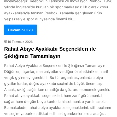
inceleyeceğiz. Reebok’un Tarihçesi ve İnovasyon Reebok, 1958
yılında İngiltere’de kurulan bir spor markasıdır. İlk olarak koşu
ayakkabılarıyla tanınan Reebok, zamanla genişleyen ürün
yelpazesiyle spor dünyasında önemli bir…
Devamını Oku
19 Temmuz 2026
Rahat Abiye Ayakkabı Seçenekleri ile
Şıklığınızı Tamamlayın
Rahat Abiye Ayakkabı Seçenekleri ile Şıklığınızı Tamamlayın
Düğünler, nişanlar, mezuniyetler ve diğer özel etkinlikler, zarif
ve şık giyinmeyi gerektirir. Bu tür organizasyonlarda abiye
giysiler kadar, doğru ayakkabı seçimi de büyük önem taşır.
Ancak, şıklığı sağlarken rahatlığı da göz ardı etmemek gerekir.
Rahat abiye ayakkabı seçenekleri, hem zarif görünmenizi
sağlar hem de gün boyu konforlu hissetmenize yardımcı olur.
Bu makalede, rahat abiye ayakkabı seçeneklerini, stil ipuçlarını
ve seçim yaparken dikkat edilmesi gerekenleri ele alacağız.