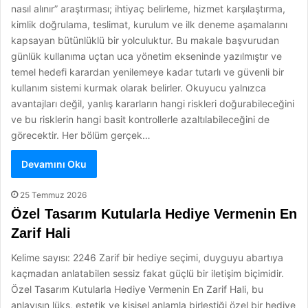
nasıl alınır” araştırması; ihtiyaç belirleme, hizmet karşılaştırma,
kimlik doğrulama, teslimat, kurulum ve ilk deneme aşamalarını
kapsayan bütünlüklü bir yolculuktur. Bu makale başvurudan
günlük kullanıma uçtan uca yönetim ekseninde yazılmıştır ve
temel hedefi karardan yenilemeye kadar tutarlı ve güvenli bir
kullanım sistemi kurmak olarak belirler. Okuyucu yalnızca
avantajları değil, yanlış kararların hangi riskleri doğurabileceğini
ve bu risklerin hangi basit kontrollerle azaltılabileceğini de
görecektir. Her bölüm gerçek…
Devamını Oku
25 Temmuz 2026
Özel Tasarım Kutularla Hediye Vermenin En
Zarif Hali
Kelime sayısı: 2246 Zarif bir hediye seçimi, duyguyu abartıya
kaçmadan anlatabilen sessiz fakat güçlü bir iletişim biçimidir.
Özel Tasarım Kutularla Hediye Vermenin En Zarif Hali, bu
anlayışın lüks, estetik ve kişisel anlamla birleştiği özel bir hediye