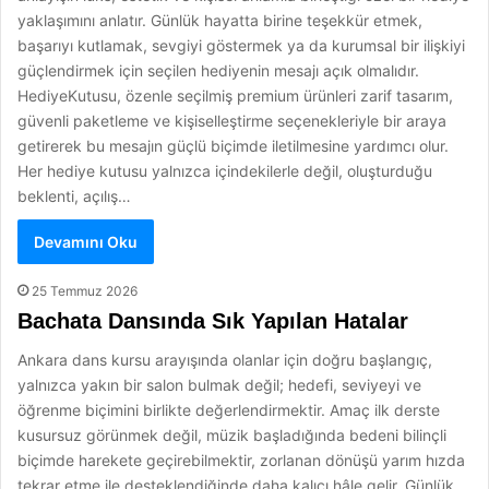
yaklaşımını anlatır. Günlük hayatta birine teşekkür etmek,
başarıyı kutlamak, sevgiyi göstermek ya da kurumsal bir ilişkiyi
güçlendirmek için seçilen hediyenin mesajı açık olmalıdır.
HediyeKutusu, özenle seçilmiş premium ürünleri zarif tasarım,
güvenli paketleme ve kişiselleştirme seçenekleriyle bir araya
getirerek bu mesajın güçlü biçimde iletilmesine yardımcı olur.
Her hediye kutusu yalnızca içindekilerle değil, oluşturduğu
beklenti, açılış…
Devamını Oku
25 Temmuz 2026
Bachata Dansında Sık Yapılan Hatalar
Ankara dans kursu arayışında olanlar için doğru başlangıç,
yalnızca yakın bir salon bulmak değil; hedefi, seviyeyi ve
öğrenme biçimini birlikte değerlendirmektir. Amaç ilk derste
kusursuz görünmek değil, müzik başladığında bedeni bilinçli
biçimde harekete geçirebilmektir, zorlanan dönüşü yarım hızda
tekrar etme ile desteklendiğinde daha kalıcı hâle gelir. Günlük