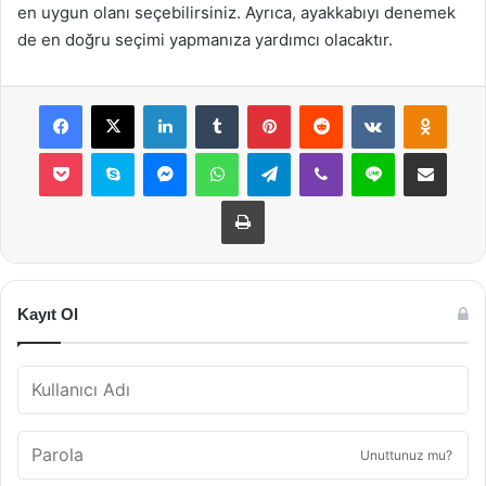
en uygun olanı seçebilirsiniz. Ayrıca, ayakkabıyı denemek
de en doğru seçimi yapmanıza yardımcı olacaktır.
Facebook
X
LinkedIn
Tumblr
Pinterest
Reddit
VKontakte
Odnok
Pocket
Skype
Messenger
WhatsApp
Telegram
Viber
Line
E-Posta ile payla
Yazdır
Kayıt Ol
Unuttunuz mu?