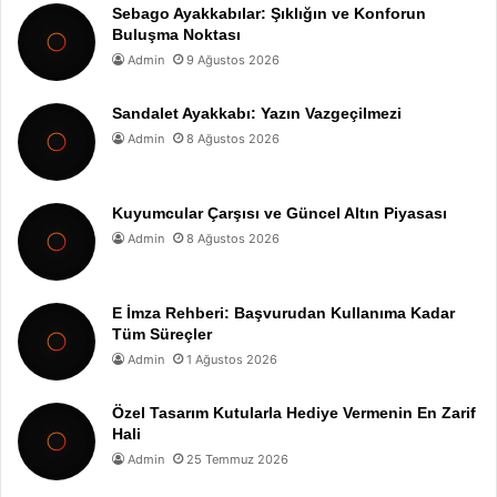
Sebago Ayakkabılar: Şıklığın ve Konforun
Buluşma Noktası
Admin
9 Ağustos 2026
Sandalet Ayakkabı: Yazın Vazgeçilmezi
Admin
8 Ağustos 2026
Kuyumcular Çarşısı ve Güncel Altın Piyasası
Admin
8 Ağustos 2026
E İmza Rehberi: Başvurudan Kullanıma Kadar
Tüm Süreçler
Admin
1 Ağustos 2026
Özel Tasarım Kutularla Hediye Vermenin En Zarif
Hali
Admin
25 Temmuz 2026