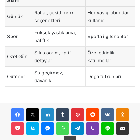
Alanı
Rahat, çeşitli renk
Her yaş grubundan
Günlük
seçenekleri
kullanıcı
Yüksek yastıklama,
Spor
Sporla ilgilenenler
hafiflik
Şık tasarım, zarif
Özel etkinlik
Özel Gün
detaylar
katılımcıları
Su geçirmez,
Outdoor
Doğa tutkunları
dayanıklı
Facebook
X
LinkedIn
Tumblr
Pinterest
Reddit
VKontakte
Odnok
Pocket
Skype
Messenger
WhatsApp
Telegram
Viber
Line
E-Posta ile payla
Yazdır