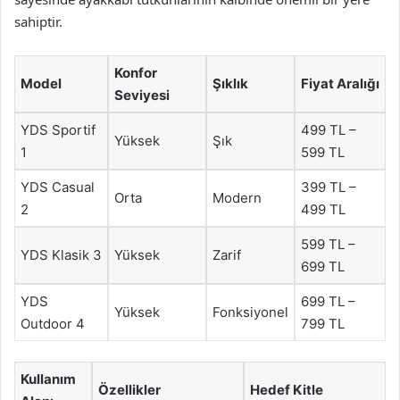
sahiptir.
Konfor
Model
Şıklık
Fiyat Aralığı
Seviyesi
YDS Sportif
499 TL –
Yüksek
Şık
1
599 TL
YDS Casual
399 TL –
Orta
Modern
2
499 TL
599 TL –
YDS Klasik 3
Yüksek
Zarif
699 TL
YDS
699 TL –
Yüksek
Fonksiyonel
Outdoor 4
799 TL
Kullanım
Özellikler
Hedef Kitle