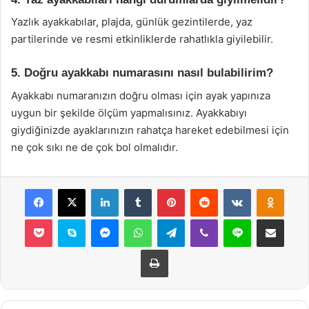
Yazlık ayakkabılar, plajda, günlük gezintilerde, yaz
partilerinde ve resmi etkinliklerde rahatlıkla giyilebilir.
5. Doğru ayakkabı numarasını nasıl bulabilirim?
Ayakkabı numaranızın doğru olması için ayak yapınıza
uygun bir şekilde ölçüm yapmalısınız. Ayakkabıyı
giydiğinizde ayaklarınızın rahatça hareket edebilmesi için
ne çok sıkı ne de çok bol olmalıdır.
Facebook
X
LinkedIn
Tumblr
Pinterest
Reddit
VKontakte
Odnok
Pocket
Skype
Messenger
WhatsApp
Telegram
Viber
Line
E-Posta ile payla
Yazdır