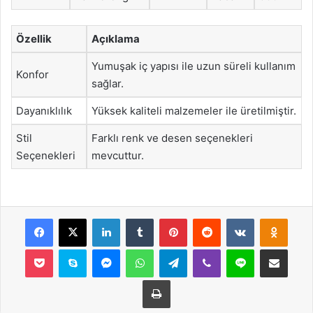
Özellik
Açıklama
Yumuşak iç yapısı ile uzun süreli kullanım
Konfor
sağlar.
Dayanıklılık
Yüksek kaliteli malzemeler ile üretilmiştir.
Stil
Farklı renk ve desen seçenekleri
Seçenekleri
mevcuttur.
Facebook
X
LinkedIn
Tumblr
Pinterest
Reddit
VKontakte
Odnok
Pocket
Skype
Messenger
WhatsApp
Telegram
Viber
Line
E-Posta ile payla
Yazdır