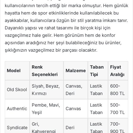
kullanıcılarının tercih ettiği bir marka olmuştur. Hem günlük
hayatta hem de spor etkinliklerinde kullanılabilecek bu
ayakkabılar, kullanıcılara özgün bir stil yaratma imkanı tanır.
Dayanıklı yapısı ve rahat tasarımı ile birçok kişi için
vazgeçilmez hale gelir. Hem görünüm hem de konfor
açısından aradığınız her şeyi bulabileceğiniz bu ürünler,
şıklığınızın vazgeçilmez bir parçası olacaktır.
Renk
Taban
Fiyat
Model
Malzeme
Seçenekleri
Tipi
Aralığı
Siyah, Beyaz,
Canvas,
Lastik
600-
Old Skool
Kırmızı
Deri
Taban
800 TL
Pembe, Mavi,
Lastik
500-
Authentic
Canvas
Yeşil
Taban
700 TL
Gri,
Lastik
700-
Syndicate
Deri
Kahverengi
Taban
900 TL