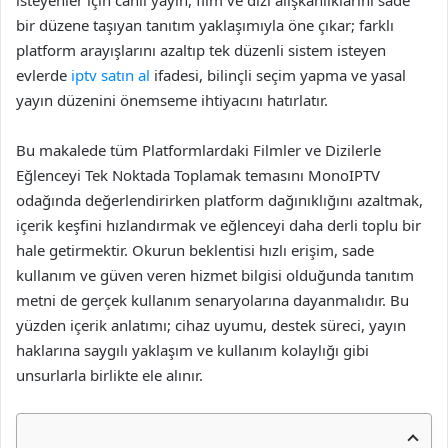
isteyenler için canlı yayın, film ve dizi alışkanlıklarını sade
bir düzene taşıyan tanıtım yaklaşımıyla öne çıkar; farklı
platform arayışlarını azaltıp tek düzenli sistem isteyen
evlerde
iptv satın al
ifadesi, bilinçli seçim yapma ve yasal
yayın düzenini önemseme ihtiyacını hatırlatır.
Bu makalede tüm Platformlardaki Filmler ve Dizilerle
Eğlenceyi Tek Noktada Toplamak temasını MonoIPTV
odağında değerlendirirken platform dağınıklığını azaltmak,
içerik keşfini hızlandırmak ve eğlenceyi daha derli toplu bir
hale getirmektir. Okurun beklentisi hızlı erişim, sade
kullanım ve güven veren hizmet bilgisi olduğunda tanıtım
metni de gerçek kullanım senaryolarına dayanmalıdır. Bu
yüzden içerik anlatımı; cihaz uyumu, destek süreci, yayın
haklarına saygılı yaklaşım ve kullanım kolaylığı gibi
unsurlarla birlikte ele alınır.