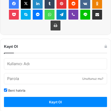
Pocket
Skype
Messenger
WhatsApp
Telegram
Viber
Line
E-Posta ile payla
Yazdır
Kayıt Ol
Unuttunuz mu?
Beni hatırla
Kayıt Ol