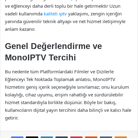
ve eğlenceyi daha derli toplu bir hale getirmektir Uzun
vadeli kullanımda
kaliteli iptv
yaklaşımı, zengin içeriğin
yanında güvenilir teknik altyapı ve net hizmet iletişimiyle
anlam kazanır.
Genel Değerlendirme ve
MonoIPTV Tercihi
Bu nedenle tüm Platformlardaki Filmler ve Dizilerle
Eğlenceyi Tek Noktada Toplamak anlatısı, MonoIPTV
hizmetini geniş içerik seçeneğiyle sınırlamaz; onu kurulum
kolaylığı, cihaz uyumu, erişim rahatlığı ve sürdürülebilir
hizmet standardıyla birlikte düşünür. Böyle bir bakış,
kullanıcıların dijital yayın tercihini daha bilinçli ve kalıcı hale
getirir.
Facebook
X
LinkedIn
Tumblr
Pinterest
Reddit
VKontakte
Odnok