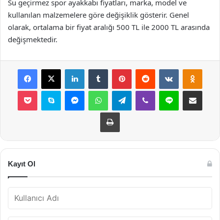
Su geçirmez spor ayakkabı fiyatları, marka, model ve
kullanılan malzemelere göre değişiklik gösterir. Genel
olarak, ortalama bir fiyat aralığı 500 TL ile 2000 TL arasında
değişmektedir.
Facebook
X
LinkedIn
Tumblr
Pinterest
Reddit
VKontakte
Odnok
Pocket
Skype
Messenger
WhatsApp
Telegram
Viber
Line
E-Posta ile payla
Yazdır
Kayıt Ol