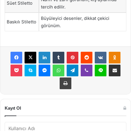
Süet Stiletto
tercih edilir.
Büyüleyici desenler, dikkat çekici
Baskılı Stiletto
görünüm.
Facebook
X
LinkedIn
Tumblr
Pinterest
Reddit
VKontakte
Odnok
Pocket
Skype
Messenger
WhatsApp
Telegram
Viber
Line
E-Posta ile payla
Yazdır
Kayıt Ol