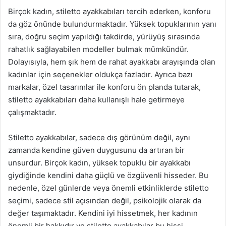
Birçok kadın, stiletto ayakkabıları tercih ederken, konforu
da göz önünde bulundurmaktadır. Yüksek topuklarının yanı
sıra, doğru seçim yapıldığı takdirde, yürüyüş sırasında
rahatlık sağlayabilen modeller bulmak mümkündür.
Dolayısıyla, hem şık hem de rahat ayakkabı arayışında olan
kadınlar için seçenekler oldukça fazladır. Ayrıca bazı
markalar, özel tasarımlar ile konforu ön planda tutarak,
stiletto ayakkabıları daha kullanışlı hale getirmeye
çalışmaktadır.
Stiletto ayakkabılar, sadece dış görünüm değil, aynı
zamanda kendine güven duygusunu da artıran bir
unsurdur. Birçok kadın, yüksek topuklu bir ayakkabı
giydiğinde kendini daha güçlü ve özgüvenli hisseder. Bu
nedenle, özel günlerde veya önemli etkinliklerde stiletto
seçimi, sadece stil açısından değil, psikolojik olarak da
değer taşımaktadır. Kendini iyi hissetmek, her kadının
önemli bir hakkıdır ve stiletto ayakkabılar bu hissi