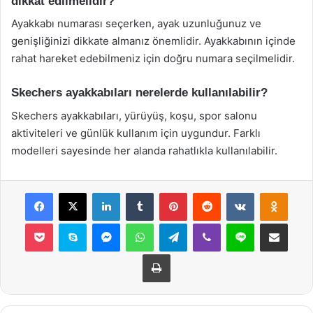
dikkat edilmelidir?
Ayakkabı numarası seçerken, ayak uzunluğunuz ve
genişliğinizi dikkate almanız önemlidir. Ayakkabının içinde
rahat hareket edebilmeniz için doğru numara seçilmelidir.
Skechers ayakkabıları nerelerde kullanılabilir?
Skechers ayakkabıları, yürüyüş, koşu, spor salonu
aktiviteleri ve günlük kullanım için uygundur. Farklı
modelleri sayesinde her alanda rahatlıkla kullanılabilir.
Facebook
X
LinkedIn
Tumblr
Pinterest
Reddit
VKontakte
Odnok
Pocket
Skype
Messenger
WhatsApp
Telegram
Viber
Line
E-Posta ile payla
Yazdır