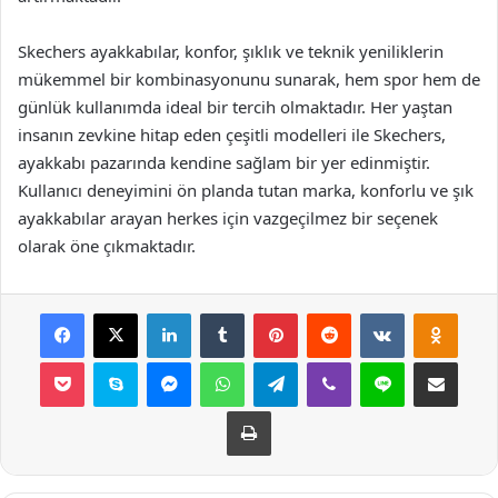
Skechers ayakkabılar, konfor, şıklık ve teknik yeniliklerin
mükemmel bir kombinasyonunu sunarak, hem spor hem de
günlük kullanımda ideal bir tercih olmaktadır. Her yaştan
insanın zevkine hitap eden çeşitli modelleri ile Skechers,
ayakkabı pazarında kendine sağlam bir yer edinmiştir.
Kullanıcı deneyimini ön planda tutan marka, konforlu ve şık
ayakkabılar arayan herkes için vazgeçilmez bir seçenek
olarak öne çıkmaktadır.
Facebook
X
LinkedIn
Tumblr
Pinterest
Reddit
VKontakte
Odnok
Pocket
Skype
Messenger
WhatsApp
Telegram
Viber
Line
E-Posta ile payla
Yazdır