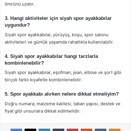
ömrünü uzatır.
3. Hangi aktiviteler için siyah spor ayakkabılar
uygundur?
Siyah spor ayakkabılar, yürüyüş, koşu, spor salonu
aktiviteleri ve günlük yaşamda rahatlıkla kullanılabilir.
4. Siyah spor ayakkabılar hangi tarzlarla
kombinlenebilir?
Siyah spor ayakkabılar, eşofman, jean, elbise ve şort gibi
birçok farklı kıyafetle kombinlenebilir.
5. Spor ayakkabı alırken nelere dikkat etmeliyim?
Doğru numara, malzeme kalitesi, taban yapısı, destek ve
fiyat gibi unsurlara dikkat edilmelidir.
Facebook
X
LinkedIn
Tumblr
Pinterest
Reddit
VKontakte
Odnok