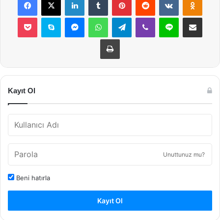
Pocket
Skype
Messenger
WhatsApp
Telegram
Viber
Line
E-Posta ile payla
Yazdır
Kayıt Ol
Unuttunuz mu?
Beni hatırla
Kayıt Ol