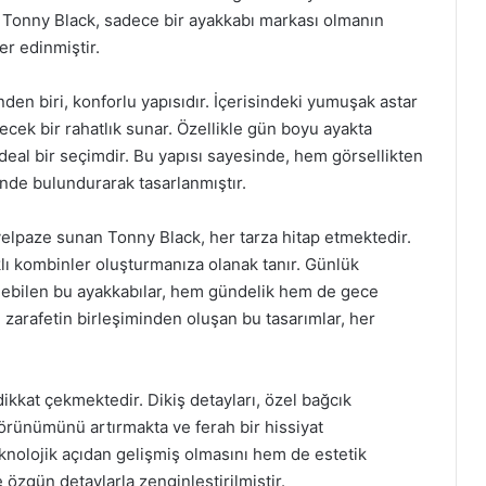
r. Tonny Black, sadece bir ayakkabı markası olmanın
r edinmiştir.
den biri, konforlu yapısıdır. İçerisindeki yumuşak astar
ecek bir rahatlık sunar. Özellikle gün boyu ayakta
ideal bir seçimdir. Bu yapısı sayesinde, hem görsellikten
de bulundurarak tasarlanmıştır.
 yelpaze sunan Tonny Black, her tarza hitap etmektedir.
rklı kombinler oluşturmanıza olanak tanır. Günlük
irilebilen bu ayakkabılar, hem gündelik hem de gece
e zarafetin birleşiminden oluşan bu tasarımlar, her
dikkat çekmektedir. Dikiş detayları, özel bağcık
 görünümünü artırmakta ve ferah bir hissiyat
knolojik açıdan gelişmiş olmasını hem de estetik
e özgün detaylarla zenginleştirilmiştir.