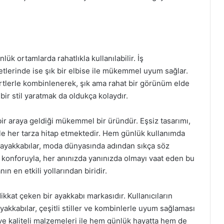
k ortamlarda rahatlıkla kullanılabilir. İş
vetlerinde ise şık bir elbise ile mükemmel uyum sağlar.
örtlerle kombinlenerek, şık ama rahat bir görünüm elde
 bir stil yaratmak da oldukça kolaydır.
bir araya geldiği mükemmel bir üründür. Eşsiz tasarımı,
ile her tarza hitap etmektedir. Hem günlük kullanımda
 ayakkabılar, moda dünyasında adından sıkça söz
e konforuyla, her anınızda yanınızda olmayı vaat eden bu
ın en etkili yollarından biridir.
dikkat çeken bir ayakkabı markasıdır. Kullanıcıların
akkabılar, çeşitli stiller ve kombinlerle uyum sağlaması
ı ve kaliteli malzemeleri ile hem günlük hayatta hem de