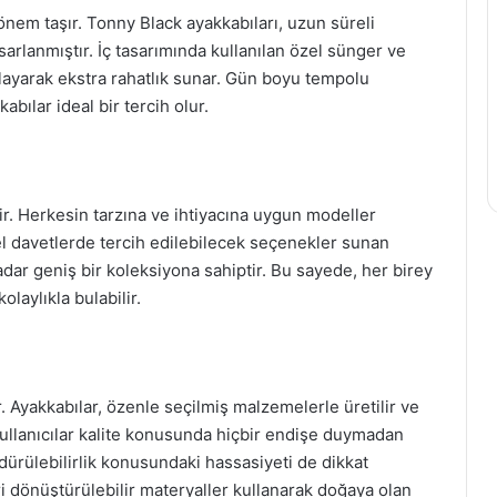
önem taşır. Tonny Black ayakkabıları, uzun süreli
arlanmıştır. İç tasarımında kullanılan özel sünger ve
layarak ekstra rahatlık sunar. Gün boyu tempolu
abılar ideal bir tercih olur.
ir. Herkesin tarzına ve ihtiyacına uygun modeller
davetlerde tercih edilebilecek seçenekler sunan
adar geniş bir koleksiyona sahiptir. Bu sayede, her birey
laylıkla bulabilir.
. Ayakkabılar, özenle seçilmiş malzemelerle üretilir ve
 kullanıcılar kalite konusunda hiçbir endişe duymadan
rdürülebilirlik konusundaki hassasiyeti de dikkat
i dönüştürülebilir materyaller kullanarak doğaya olan