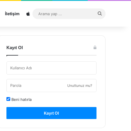
Sitemap
Arama
İletişim
yap
...
Kayıt Ol
Unuttunuz mu?
Beni hatırla
Kayıt Ol