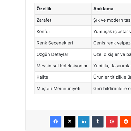
Özellik
Açıklama
Zarafet
Şık ve modern tasa
Konfor
Yumuşak iç astar v
Renk Seçenekleri
Geniş renk yelpazes
Özgün Detaylar
Özel dikişler ve ba
Mevsimsel Koleksiyonlar
Yenilikçi tasarıml
Kalite
Ürünler titizlikle ür
Müşteri Memnuniyeti
Geri bildirimlere ö
Facebook
X
LinkedIn
Tumblr
Pintere