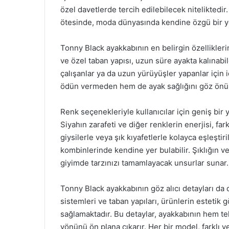
özel davetlerde tercih edilebilecek niteliktedi
ötesinde, moda dünyasında kendine özgü bir ye
Tonny Black ayakkabının en belirgin özelliklerin
ve özel taban yapısı, uzun süre ayakta kalınabil
çalışanlar ya da uzun yürüyüşler yapanlar için 
ödün vermeden hem de ayak sağlığını göz önün
Renk seçenekleriyle kullanıcılar için geniş bir
Siyahın zarafeti ve diğer renklerin enerjisi, fa
giysilerle veya şık kıyafetlerle kolayca eşleşt
kombinlerinde kendine yer bulabilir. Şıklığın v
giyimde tarzınızı tamamlayacak unsurlar sunar.
Tonny Black ayakkabının göz alıcı detayları da 
sistemleri ve taban yapıları, ürünlerin estetik
sağlamaktadır. Bu detaylar, ayakkabının hem te
yönünü ön plana çıkarır. Her bir model, farklı v