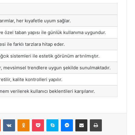
rımlar, her kıyafetle uyum sağlar.
e özel taban yapısı ile günlük kullanıma uygundur.
i ile farklı tarzlara hitap eder.
ğcık sistemleri ile estetik görünüm artırılmıştır.
ar, mevsimsel trendlere uygun şekilde sunulmaktadır.
etilir, kalite kontrolleri yapılır.
nem verilerek kullanıcı beklentileri karşılanır.
st
Reddit
VKontakte
Odnoklassniki
Pocket
Skype
Messenger
E-Posta ile paylaş
Yazdır