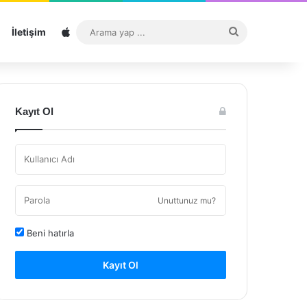
Sitemap
Arama
İletişim
yap
...
Kayıt Ol
Unuttunuz mu?
Beni hatırla
Kayıt Ol