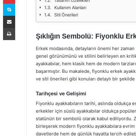
Tasarım Özellikleri
Skype
Kullanım Alanları
Stil Önerileri
E-Posta ile paylaş
Yazdır
Şıklığın Sembolü: Fiyonklu Er
Erkek modasında, detayların önemi her zaman vu
genel görünümünü ve stilini belirleyen en kritik
ayakkabılar, hem klasik hem de modern tarzları
başarmıştır. Bu makalede, fiyonklu erkek ayakkab
ve stil önerileri gibi konuları detaylı bir şekilde
Tarihçesi ve Gelişimi
Fiyonklu ayakkabıların tarihi, aslında oldukça 
erkekler için süslü ayakkabılar oldukça popüler
statünün bir sembolü olarak kabul ediliyordu. Z
birleşerek modern fiyonklu ayakkabılara evrim 
davetlerde hem de günlük hayatta tercih edilebi