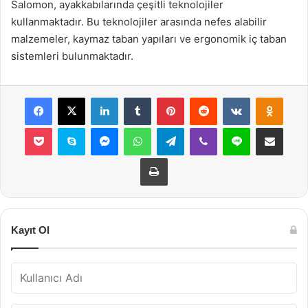
Salomon, ayakkabılarında çeşitli teknolojiler
kullanmaktadır. Bu teknolojiler arasında nefes alabilir
malzemeler, kaymaz taban yapıları ve ergonomik iç taban
sistemleri bulunmaktadır.
Facebook
X
LinkedIn
Tumblr
Pinterest
Reddit
VKontakte
Odnok
Pocket
Skype
Messenger
WhatsApp
Telegram
Viber
Line
E-Posta ile payla
Yazdır
Kayıt Ol