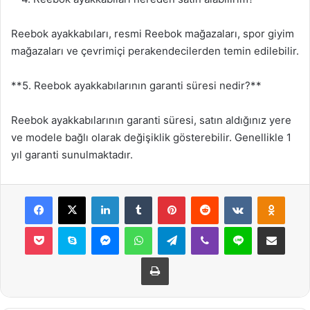
Reebok ayakkabıları, resmi Reebok mağazaları, spor giyim
mağazaları ve çevrimiçi perakendecilerden temin edilebilir.
**5. Reebok ayakkabılarının garanti süresi nedir?**
Reebok ayakkabılarının garanti süresi, satın aldığınız yere
ve modele bağlı olarak değişiklik gösterebilir. Genellikle 1
yıl garanti sunulmaktadır.
Facebook
X
LinkedIn
Tumblr
Pinterest
Reddit
VKontakte
Odnok
Pocket
Skype
Messenger
WhatsApp
Telegram
Viber
Line
E-Posta ile payla
Yazdır