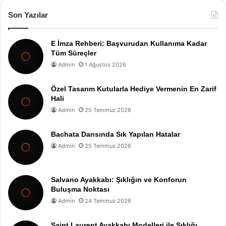
Son Yazılar
E İmza Rehberi: Başvurudan Kullanıma Kadar
Tüm Süreçler
Admin
1 Ağustos 2026
Özel Tasarım Kutularla Hediye Vermenin En Zarif
Hali
Admin
25 Temmuz 2026
Bachata Dansında Sık Yapılan Hatalar
Admin
25 Temmuz 2026
Salvano Ayakkabı: Şıklığın ve Konforun
Buluşma Noktası
Admin
24 Temmuz 2026
Saint Laurent Ayakkabı Modelleri ile Şıklığı