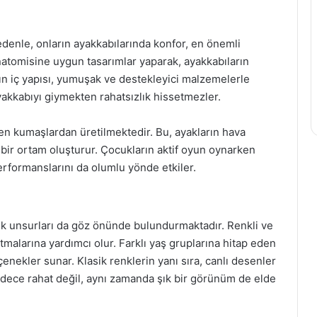
nedenle, onların ayakkabılarında konfor, en önemli
anatomisine uygun tasarımlar yaparak, ayakkabıların
arın iç yapısı, yumuşak ve destekleyici malzemelerle
yakkabıyı giymekten rahatsızlık hissetmezler.
len kumaşlardan üretilmektedir. Bu, ayakların hava
ı bir ortam oluşturur. Çocukların aktif oyun oynarken
erformanslarını da olumlu yönde etkiler.
ik unsurları da göz önünde bulundurmaktadır. Renkli ve
ıtmalarına yardımcı olur. Farklı yaş gruplarına hitap eden
enekler sunar. Klasik renklerin yanı sıra, canlı desenler
adece rahat değil, aynı zamanda şık bir görünüm de elde