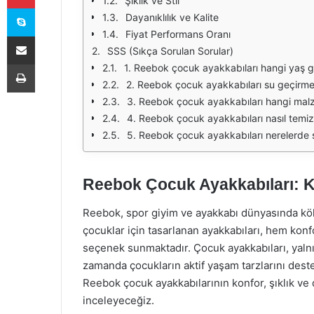
Şıklık ve Stil
Skype
Dayanıklılık ve Kalite
Fiyat Performans Oranı
E-Posta ile paylaş
SSS (Sıkça Sorulan Sorular)
Yazdır
1. Reebok çocuk ayakkabıları hangi yaş g
2. Reebok çocuk ayakkabıları su geçirm
3. Reebok çocuk ayakkabıları hangi mal
4. Reebok çocuk ayakkabıları nasıl temiz
5. Reebok çocuk ayakkabıları nerelerde 
Reebok Çocuk Ayakkabıları: Ko
Reebok, spor giyim ve ayakkabı dünyasında kökl
çocuklar için tasarlanan ayakkabıları, hem kon
seçenek sunmaktadır. Çocuk ayakkabıları, yaln
zamanda çocukların aktif yaşam tarzlarını deste
Reebok çocuk ayakkabılarının konfor, şıklık ve 
inceleyeceğiz.