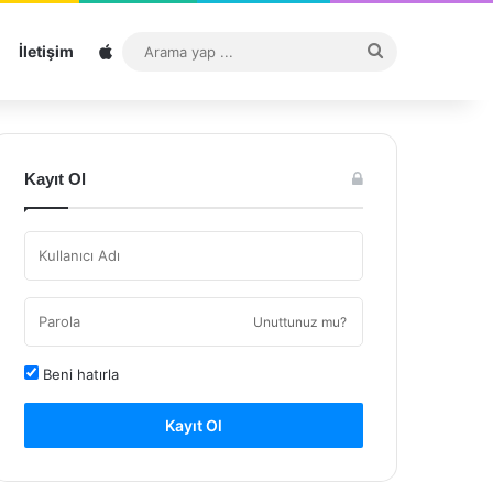
Sitemap
Arama
İletişim
yap
...
Kayıt Ol
Unuttunuz mu?
Beni hatırla
Kayıt Ol