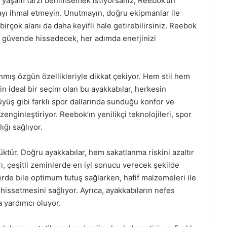
ir yaşam tarzı benimsemek istiyorsanız, Reebok’un
ayı ihmal etmeyin. Unutmayın, doğru ekipmanlar ile
irçok alanı da daha keyifli hale getirebilirsiniz. Reebok
e güvende hissedecek, her adımda enerjinizi
anmış özgün özellikleriyle dikkat çekiyor. Hem stil hem
n ideal bir seçim olan bu ayakkabılar, herkesin
rüyüş gibi farklı spor dallarında sunduğu konfor ve
enginleştiriyor. Reebok’ın yenilikçi teknolojileri, spor
ığı sağlıyor.
tür. Doğru ayakkabılar, hem sakatlanma riskini azaltır
ı, çeşitli zeminlerde en iyi sonucu verecek şekilde
erde bile optimum tutuş sağlarken, hafif malzemeleri ile
 hissetmesini sağlıyor. Ayrıca, ayakkabıların nefes
a yardımcı oluyor.