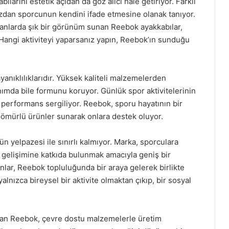
arını estetik açıdan da göz alıcı hale getiriyor. Farklı
rzdan sporcunun kendini ifade etmesine olanak tanıyor.
anlarda şık bir görünüm sunan Reebok ayakkabılar,
. Hangi aktiviteyi yaparsanız yapın, Reebok’ın sunduğu
yanıklılıklarıdır. Yüksek kaliteli malzemelerden
anımda bile formunu koruyor. Günlük spor aktivitelerinin
r performans sergiliyor. Reebok, sporu hayatının bir
n ömürlü ürünler sunarak onlara destek oluyor.
n yelpazesi ile sınırlı kalmıyor. Marka, sporculara
gelişimine katkıda bulunmak amacıyla geniş bir
anlar, Reebok topluluğunda bir araya gelerek birlikte
alnızca bireysel bir aktivite olmaktan çıkıp, bir sosyal
atan Reebok, çevre dostu malzemelerle üretim