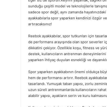
Eğer siz de sporun.Keyfini yaşamak, sağlıklı b
sunduğu çeşitli model ve teknolojilerle tanışm
sadece spor değil, aynı zamanda hayatınızdaki b
ayakkabılarla spor yaparken kendinizi özgür v
artıracaksınız!
Reebok ayakkabılar, spor tutkunları için tasarl
de performans arayışında olan spor severler içi
dikkatini çekiyor. Özellikle koşu, fitness ve yü
destek, kullanıcıların antrenman deneyimlerini z
yaparken ihtiyaç duyulan esnekliği ve dayanıklıl
Spor yaparken ayakkabının önemi oldukça büyük
hem de performansı artırır. Reebok ayakkabılar
tasarlandı. Yumuşak taban yapısı, zorlu zeminl
uzun süreli antrenmanlarda kullanıcıların rahat
alabilir yapısı, ayakların serin ve kuru kalmasın