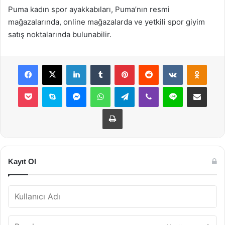
Puma kadın spor ayakkabıları, Puma’nın resmi
mağazalarında, online mağazalarda ve yetkili spor giyim
satış noktalarında bulunabilir.
Facebook
X
LinkedIn
Tumblr
Pinterest
Reddit
VKontakte
Odnok
Pocket
Skype
Messenger
WhatsApp
Telegram
Viber
Line
E-Posta ile payla
Yazdır
Kayıt Ol