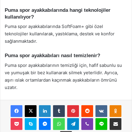
Puma spor ayakkabılarında hangi teknolojiler
kullanılıyor?
Puma spor ayakkabılarında SoftFoam+ gibi özel
teknolojiler kullanılarak, yastıklama, destek ve konfor
sağlanmaktadır.
Puma spor ayakkabıları nasıl temizlenir?
Puma spor ayakkabılarının temizliği için, hafif sabunlu su
ve yumuşak bir bez kullanarak silmek yeterlidir. Ayrıca,
aşırı ıslak ortamlardan kaçınmak ayakkabıların ömrünü
uzatır.
Facebook
X
LinkedIn
Tumblr
Pinterest
Reddit
VKontakte
Odnok
Pocket
Skype
Messenger
WhatsApp
Telegram
Viber
Line
E-Posta ile payla
Yazdır