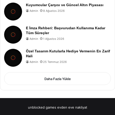
Kuyumcular Çarşısı ve Güncel Altın Piyasası
Admin
8 Ağustos 2026
E İmza Rehberi: Başvurudan Kullanıma Kadar
Tüm Süreçler
Admin
1 Ağustos 2026
Özel Tasarım Kutularla Hediye Vermenin En Zarif
Hali
Admin
25 Temmuz 2026
Daha Fazla Yükle
unblocked games
evden eve nakliyat