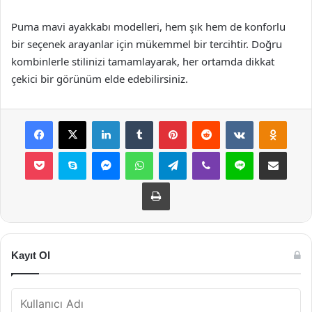
Puma mavi ayakkabı modelleri, hem şık hem de konforlu
bir seçenek arayanlar için mükemmel bir tercihtir. Doğru
kombinlerle stilinizi tamamlayarak, her ortamda dikkat
çekici bir görünüm elde edebilirsiniz.
Facebook
X
LinkedIn
Tumblr
Pinterest
Reddit
VKontakte
Odnok
Pocket
Skype
Messenger
WhatsApp
Telegram
Viber
Line
E-Posta ile payla
Yazdır
Kayıt Ol