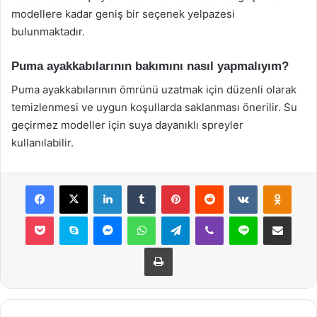
modellere kadar geniş bir seçenek yelpazesi
bulunmaktadır.
Puma ayakkabılarının bakımını nasıl yapmalıyım?
Puma ayakkabılarının ömrünü uzatmak için düzenli olarak
temizlenmesi ve uygun koşullarda saklanması önerilir. Su
geçirmez modeller için suya dayanıklı spreyler
kullanılabilir.
Facebook
X
LinkedIn
Tumblr
Pinterest
Reddit
VKontakte
Odnok
Pocket
Skype
Messenger
WhatsApp
Telegram
Viber
Line
E-Posta ile payla
Yazdır