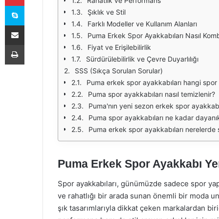
Rahatlık ve Performans
Skype
Şıklık ve Stil
Farklı Modeller ve Kullanım Alanları
E-Posta ile paylaş
Puma Erkek Spor Ayakkabıları Nasıl Komb
Yazdır
Fiyat ve Erişilebilirlik
Sürdürülebilirlik ve Çevre Duyarlılığı
SSS (Sıkça Sorulan Sorular)
Puma erkek spor ayakkabıları hangi spor 
Puma spor ayakkabıları nasıl temizlenir?
Puma'nın yeni sezon erkek spor ayakkabıl
Puma spor ayakkabıları ne kadar dayanık
Puma erkek spor ayakkabıları nerelerde 
Puma Erkek Spor Ayakkabı Yeni
Spor ayakkabıları, günümüzde sadece spor yapm
ve rahatlığı bir arada sunan önemli bir moda un
şık tasarımlarıyla dikkat çeken markalardan bi