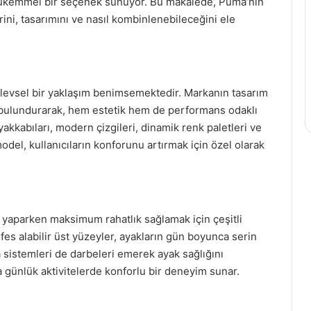
mükemmel bir seçenek sunuyor. Bu makalede, Puma’nın
rini, tasarımını ve nasıl kombinlenebileceğini ele
şlevsel bir yaklaşım benimsemektedir. Markanın tasarım
e bulundurarak, hem estetik hem de performans odaklı
akkabıları, modern çizgileri, dinamik renk paletleri ve
model, kullanıcıların konforunu artırmak için özel olarak
 yaparken maksimum rahatlık sağlamak için çeşitli
efes alabilir üst yüzeyler, ayakların gün boyunca serin
 sistemleri de darbeleri emerek ayak sağlığını
a günlük aktivitelerde konforlu bir deneyim sunar.