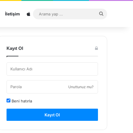
Sitemap
Arama
İletişim
yap
...
Kayıt Ol
Unuttunuz mu?
Beni hatırla
Kayıt Ol