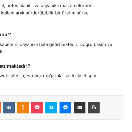
fif, nefes alabilir ve dayanıklı malzemelerden
kullanılarak sürdürülebilir bir üretim süreci
ıdır?
kabılarını dayanıklı hale getirmektedir. Doğru bakım ve
ir.
atılmaktadır?
eb sitesi, çevrimiçi mağazalar ve fiziksel spor
st
Reddit
VKontakte
Odnoklassniki
Pocket
Skype
Messenger
E-Posta ile paylaş
Yazdır