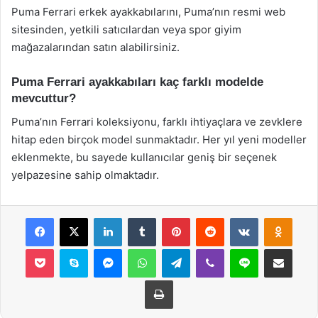
Puma Ferrari erkek ayakkabılarını, Puma’nın resmi web
sitesinden, yetkili satıcılardan veya spor giyim
mağazalarından satın alabilirsiniz.
Puma Ferrari ayakkabıları kaç farklı modelde
mevcuttur?
Puma’nın Ferrari koleksiyonu, farklı ihtiyaçlara ve zevklere
hitap eden birçok model sunmaktadır. Her yıl yeni modeller
eklenmekte, bu sayede kullanıcılar geniş bir seçenek
yelpazesine sahip olmaktadır.
Facebook
X
LinkedIn
Tumblr
Pinterest
Reddit
VKontakte
Odnok
Pocket
Skype
Messenger
WhatsApp
Telegram
Viber
Line
E-Posta ile payla
Yazdır