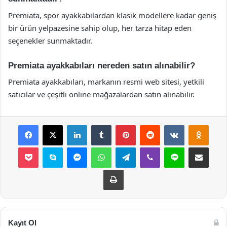
Premiata, spor ayakkabılardan klasik modellere kadar geniş
bir ürün yelpazesine sahip olup, her tarza hitap eden
seçenekler sunmaktadır.
Premiata ayakkabıları nereden satın alınabilir?
Premiata ayakkabıları, markanın resmi web sitesi, yetkili
satıcılar ve çeşitli online mağazalardan satın alınabilir.
Facebook
X
LinkedIn
Tumblr
Pinterest
Reddit
VKontakte
Odnok
Pocket
Skype
Messenger
WhatsApp
Telegram
Viber
Line
E-Posta ile payla
Yazdır
Kayıt Ol