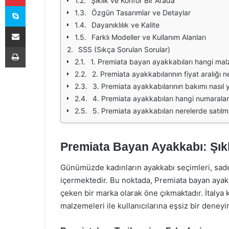
Şıklık ve Konfor Bir Arada
Skype
Özgün Tasarımlar ve Detaylar
Dayanıklılık ve Kalite
E-Posta ile paylaş
Farklı Modeller ve Kullanım Alanları
Yazdır
SSS (Sıkça Sorulan Sorular)
1. Premiata bayan ayakkabıları hangi mal
2. Premiata ayakkabılarının fiyat aralığı n
3. Premiata ayakkabılarının bakımı nasıl y
4. Premiata ayakkabıları hangi numarala
5. Premiata ayakkabıları nerelerde satılm
Premiata Bayan Ayakkabı: Şıkl
Günümüzde kadınların ayakkabı seçimleri, sadec
içermektedir. Bu noktada, Premiata bayan ayakk
çeken bir marka olarak öne çıkmaktadır. İtalya k
malzemeleri ile kullanıcılarına eşsiz bir deney