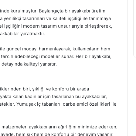
sinde kurulmuştur. Başlangıçta bir ayakkabı üretim
yenilikçi tasarımları ve kaliteli işçiliği ile tanınmaya
l işçiliğini modern tasarım unsurlarıyla birleştirerek,
kkabılar yaratmaktır.
 ile güncel modayı harmanlayarak, kullanıcıların hem
tercih edebileceği modeller sunar. Her bir ayakkabı,
 detayında kaliteyi yansıtır.
lerinden biri, şıklığı ve konforu bir arada
akta kalan kadınlar için tasarlanan bu ayakkabılar,
ekler. Yumuşak iç tabanları, darbe emici özellikleri ile
if malzemeler, ayakkabıların ağırlığını minimize ederken,
 sayede, hem şık hem de konforlu bir deneyim yaşanır.