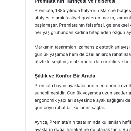
Premiata’nın Tarihçesi ve Felsefesi
Premiata, 1885 yılında İtalya’nın Marche bölge
atölyesi olarak faaliyet gösteren marka, zamanla 
başlamıştır. Premiata’nın felsefesi, geleneksel e
her yaş grubundan kadına hitap eden özgün aya
Markanın tasarımları, zamansız estetik anlayışı
günlük yaşamda hem de özel anlarda rahatlıkla 
titizlikle seçilmiş malzemelerden üretilir ve her
Şıklık ve Konfor Bir Arada
Premiata bayan ayakkabılarının en önemli özellik
sunabilmesidir. Günlük yaşamda uzun saatler ay
ergonomik yapıları sayesinde ayak sağlığını dest
gün boyu rahat bir kullanım sağlar.
Ayrıca, Premiata’nın tasarımında kullanılan haf
ayakların doğal hareketine de olanak tanır. Bu