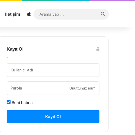
Sitemap
Arama
İletişim
yap
...
Kayıt Ol
Unuttunuz mu?
Beni hatırla
Kayıt Ol