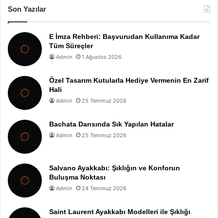
Son Yazılar
E İmza Rehberi: Başvurudan Kullanıma Kadar
Tüm Süreçler
Admin
1 Ağustos 2026
Özel Tasarım Kutularla Hediye Vermenin En Zarif
Hali
Admin
25 Temmuz 2026
Bachata Dansında Sık Yapılan Hatalar
Admin
25 Temmuz 2026
Salvano Ayakkabı: Şıklığın ve Konforun
Buluşma Noktası
Admin
24 Temmuz 2026
Saint Laurent Ayakkabı Modelleri ile Şıklığı