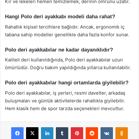
Kir ve lekeleri hemen temizlemek, derinin ömrünü uzatır.
Hangi Polo deri ayakkabı modeli daha rahat?
Rahatlık kişisel tercihlere bağlıdır. Ancak, ergonomik iç
tabana sahip modeller genellikle daha fazla konfor sunar.
Polo deri ayakkabılar ne kadar dayanıklıdır?
Kaliteli deri kullanıldığında, Polo deri ayakkabılar uzun
ömürlüdür. Doğru bakım yapıldığında yıllarca kullanılabilir.
Polo deri ayakkabılar hangi ortamlarda giyilebilir?
Polo deri ayakkabılar, iş yerleri, resmi davetler, arkadaş
buluşmaları ve günlük aktivitelerde rahatlıkla giyilebilir.
Hem klasik hem de spor tarzda seçenekleri mevcuttur.
Facebook
X
LinkedIn
Tumblr
Pinterest
Reddit
VKontakte
Odnok