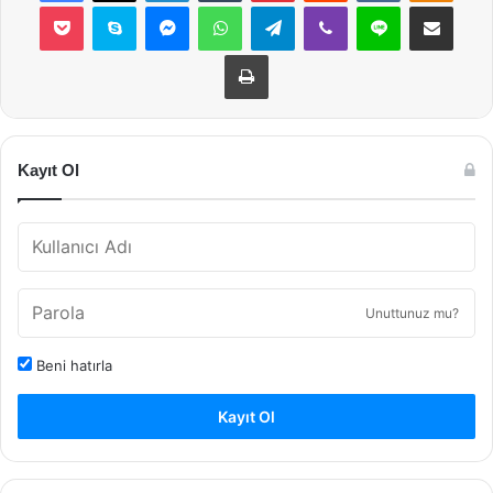
Pocket
Skype
Messenger
WhatsApp
Telegram
Viber
Line
E-Posta ile payla
Yazdır
Kayıt Ol
Unuttunuz mu?
Beni hatırla
Kayıt Ol