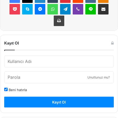
Pocket
Skype
Messenger
WhatsApp
Telegram
Viber
Line
E-Posta ile payla
Yazdır
Kayıt Ol
Unuttunuz mu?
Beni hatırla
Kayıt Ol