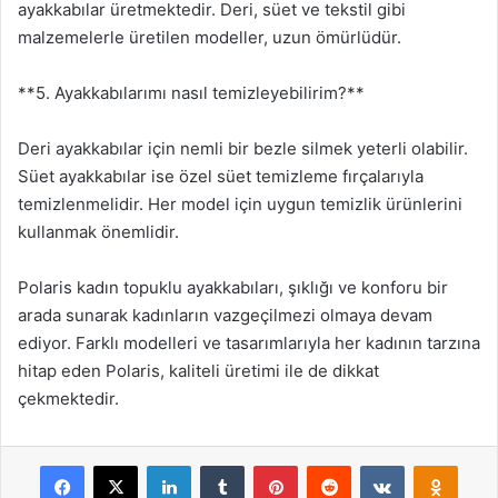
ayakkabılar üretmektedir. Deri, süet ve tekstil gibi
malzemelerle üretilen modeller, uzun ömürlüdür.
**5. Ayakkabılarımı nasıl temizleyebilirim?**
Deri ayakkabılar için nemli bir bezle silmek yeterli olabilir.
Süet ayakkabılar ise özel süet temizleme fırçalarıyla
temizlenmelidir. Her model için uygun temizlik ürünlerini
kullanmak önemlidir.
Polaris kadın topuklu ayakkabıları, şıklığı ve konforu bir
arada sunarak kadınların vazgeçilmezi olmaya devam
ediyor. Farklı modelleri ve tasarımlarıyla her kadının tarzına
hitap eden Polaris, kaliteli üretimi ile de dikkat
çekmektedir.
Facebook
X
LinkedIn
Tumblr
Pinterest
Reddit
VKontakte
Odnok