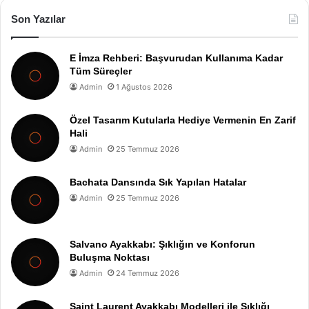
Son Yazılar
E İmza Rehberi: Başvurudan Kullanıma Kadar
Tüm Süreçler
Admin
1 Ağustos 2026
Özel Tasarım Kutularla Hediye Vermenin En Zarif
Hali
Admin
25 Temmuz 2026
Bachata Dansında Sık Yapılan Hatalar
Admin
25 Temmuz 2026
Salvano Ayakkabı: Şıklığın ve Konforun
Buluşma Noktası
Admin
24 Temmuz 2026
Saint Laurent Ayakkabı Modelleri ile Şıklığı