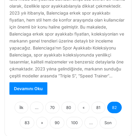
olarak, özellikle spor ayakkabılarıyla dikkat çekmektedir.
2023 yılı itibarıyla, Balenciaga erkek spor ayakkabı
fiyatları, hem stil hem de konfor arayışında olan kullanıcılar
için önemli bir konu haline gelmiştir. Bu makalede,
Balenciaga erkek spor ayakkabı fiyatları, koleksiyonları ve
markanın genel trendleri üzerine detaylı bir inceleme
yapacağız. Balenciaga’nın Spor Ayakkabı Koleksiyonu
Balenciaga, spor ayakkabı koleksiyonunda yenilikçi
tasarımlar, kaliteli malzemeler ve benzersiz detaylarla öne
çıkmaktadır. 2023 yılına gelindiğinde, markanın sunduğu
çeşitli modeller arasında “Triple S”, “Speed Trainer”…
Devamını Oku
İlk
...
70
80
«
81
82
83
»
90
100
...
Son