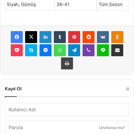
Siyah, Gümüş
36-41
Tüm Sezon
Facebook
X
LinkedIn
Tumblr
Pinterest
Reddit
VKontakte
Odnok
Pocket
Skype
Messenger
WhatsApp
Telegram
Viber
Line
E-Posta ile payla
Yazdır
Kayıt Ol
Unuttunuz mu?