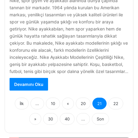
Nike, spor giyim ve ayakkabı alanında dünya çapında
tanınan bir markadır. 1964 yılında kurulan bu Amerikan
markası, yenilikçi tasarımları ve yüksek kaliteli ürünleri ile
spor ve günlük yaşamda şıklığı ve konforu bir araya
getiriyor. Nike ayakkabıları, hem spor yaparken hem de
günlük hayatta rahatlık sağlayan tasarımlarıyla dikkat
çekiyor. Bu makalede, Nike ayakkabı modellerinin şıklığı ve
konforunu ele alacak, farklı modellerin özelliklerini
inceleyeceğiz. Nike Ayakkabı Modellerinin Çeşitliliği Nike,
geniş bir ayakkabı yelpazesine sahiptir. Koşu, basketbol,
futbol, tenis gibi birçok spor dalına yönelik özel tasarımlar…
Devamını Oku
İlk
...
10
«
20
21
22
»
30
40
...
Son