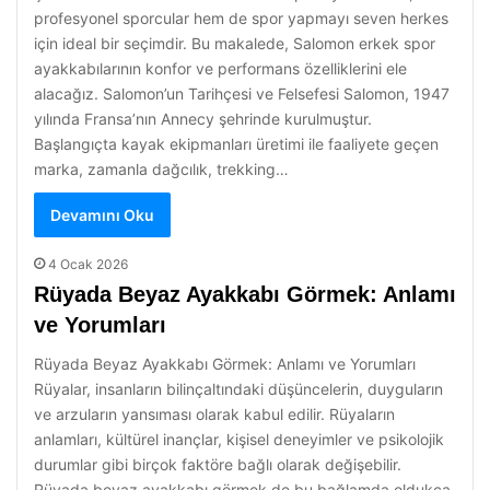
profesyonel sporcular hem de spor yapmayı seven herkes
için ideal bir seçimdir. Bu makalede, Salomon erkek spor
ayakkabılarının konfor ve performans özelliklerini ele
alacağız. Salomon’un Tarihçesi ve Felsefesi Salomon, 1947
yılında Fransa’nın Annecy şehrinde kurulmuştur.
Başlangıçta kayak ekipmanları üretimi ile faaliyete geçen
marka, zamanla dağcılık, trekking…
Devamını Oku
4 Ocak 2026
Rüyada Beyaz Ayakkabı Görmek: Anlamı
ve Yorumları
Rüyada Beyaz Ayakkabı Görmek: Anlamı ve Yorumları
Rüyalar, insanların bilinçaltındaki düşüncelerin, duyguların
ve arzuların yansıması olarak kabul edilir. Rüyaların
anlamları, kültürel inançlar, kişisel deneyimler ve psikolojik
durumlar gibi birçok faktöre bağlı olarak değişebilir.
Rüyada beyaz ayakkabı görmek de bu bağlamda oldukça