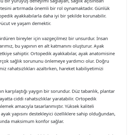
rlu bir yürüyüş deneyimi sağlayan, sağlık açısından
itesini artırmada önemli bir rol oynamaktadır. Günlük
pedik ayakkabılarla daha iyi bir şekilde korunabilir.
r vücut ve yaşam demektir.
sürdüren bireyler için vazgeçilmez bir unsurdur. İnsan
rımız, bu yapının en alt katmanını oluşturur. Ayak
etkiye sahiptir. Ortopedik ayakkabılar, ayak anatomisine
birçok sağlık sorununu önlemeye yardımcı olur. Doğru
z rahatsızlıkları azaltırken, hareket kabiliyetimizi
 karşılaştığı yaygın bir sorundur. Düz tabanlık, plantar
ayatta ciddi rahatsızlıklar yaratabilir. Ortopedik
nlemek amacıyla tasarlanmıştır. Yüksek kaliteli
 ayak yapısını destekleyici özelliklere sahip olduğundan,
rasında maksimum konfor sağlar.