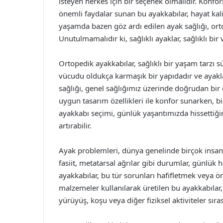
isteyen herkes için bir seçenek olmalıdır. Konfo
önemli faydalar sunan bu ayakkabılar, hayat kal
yaşamda bazen göz ardı edilen ayak sağlığı, orto
Unutulmamalıdır ki, sağlıklı ayaklar, sağlıklı bi
Ortopedik ayakkabılar, sağlıklı bir yaşam tarzı 
vücudu oldukça karmaşık bir yapıdadır ve ayakla
sağlığı, genel sağlığımız üzerinde doğrudan bir 
uygun tasarım özellikleri ile konfor sunarken, 
ayakkabı seçimi, günlük yaşantımızda hissettiğimi
artırabilir.
Ayak problemleri, dünya genelinde birçok insanın
fasiit, metatarsal ağrılar gibi durumlar, günlük h
ayakkabılar, bu tür sorunları hafifletmek veya ö
malzemeler kullanılarak üretilen bu ayakkabılar,
yürüyüş, koşu veya diğer fiziksel aktiviteler sı