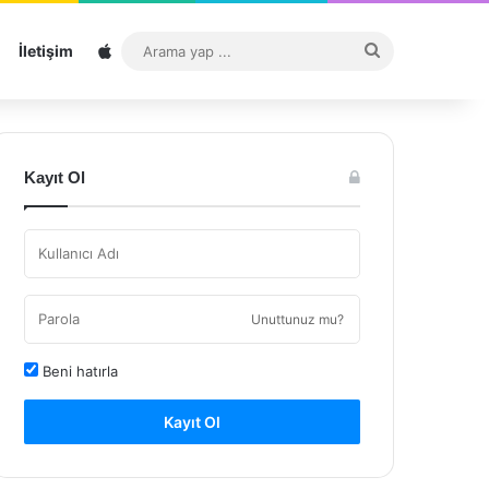
Sitemap
Arama
İletişim
yap
...
Kayıt Ol
Unuttunuz mu?
Beni hatırla
Kayıt Ol