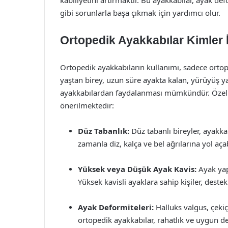
kabiliyetini artırmaktır. Bu ayakkabılar, ayak def
gibi sorunlarla başa çıkmak için yardımcı olur.
Ortopedik Ayakkabılar Kimler
Ortopedik ayakkabıların kullanımı, sadece ortopedi
yaştan birey, uzun süre ayakta kalan, yürüyüş ya
ayakkabılardan faydalanması mümkündür. Özell
önerilmektedir:
Düz Tabanlık:
Düz tabanlı bireyler, ayakk
zamanla diz, kalça ve bel ağrılarına yol açab
Yüksek veya Düşük Ayak Kavis:
Ayak yap
Yüksek kavisli ayaklara sahip kişiler, destek
Ayak Deformiteleri:
Halluks valgus, çekiç
ortopedik ayakkabılar, rahatlık ve uygun de