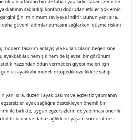
emli unsurlardan biri de taban yapısıdır. Taban, zeminle
yakkabının sağladığı konforu doğrudan etkiler. Şok emici
s gerginliğini minimum seviyeye indirir. Bunun yanı sıra,
de daha güvenli adımlar atmasını sağlarken, düşme riskini
 modern tasarım anlayışıyla kullanıcıların beğenisine
 bu ayakkabılar, hem şık hem de işlevsel bir görünüm
estetik hazzından ödün vermeden giyebilmeleri için
ve günlük ayakkabı modeli ortopedik özelliklere sahip
.
ın yanı sıra, düzenli ayak bakımı ve egzersiz yapmanın
egzersizler, ayak sağlığını destekleyen önemli bir
mı ile birlikte, uygun egzersizlerin de yapılması önerilir.
 kaldırılabilir ve daha sağlıklı bir yaşam sürdürülmesi