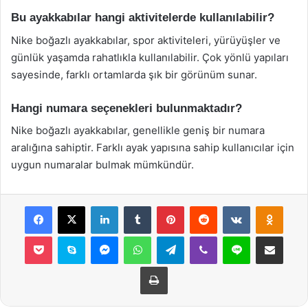
Bu ayakkabılar hangi aktivitelerde kullanılabilir?
Nike boğazlı ayakkabılar, spor aktiviteleri, yürüyüşler ve
günlük yaşamda rahatlıkla kullanılabilir. Çok yönlü yapıları
sayesinde, farklı ortamlarda şık bir görünüm sunar.
Hangi numara seçenekleri bulunmaktadır?
Nike boğazlı ayakkabılar, genellikle geniş bir numara
aralığına sahiptir. Farklı ayak yapısına sahip kullanıcılar için
uygun numaralar bulmak mümkündür.
Facebook
X
LinkedIn
Tumblr
Pinterest
Reddit
VKontakte
Odnok
Pocket
Skype
Messenger
WhatsApp
Telegram
Viber
Line
E-Posta ile payla
Yazdır