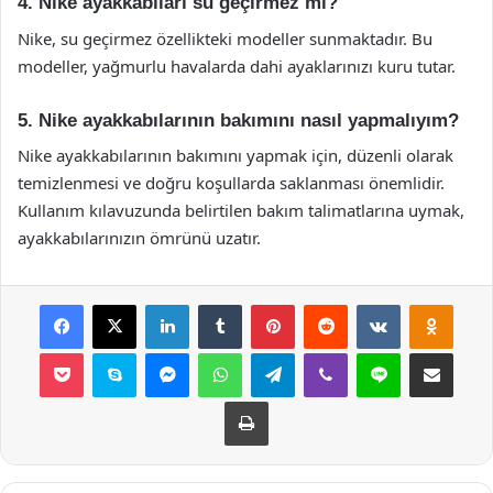
4. Nike ayakkabıları su geçirmez mi?
Nike, su geçirmez özellikteki modeller sunmaktadır. Bu
modeller, yağmurlu havalarda dahi ayaklarınızı kuru tutar.
5. Nike ayakkabılarının bakımını nasıl yapmalıyım?
Nike ayakkabılarının bakımını yapmak için, düzenli olarak
temizlenmesi ve doğru koşullarda saklanması önemlidir.
Kullanım kılavuzunda belirtilen bakım talimatlarına uymak,
ayakkabılarınızın ömrünü uzatır.
Facebook
X
LinkedIn
Tumblr
Pinterest
Reddit
VKontakte
Odnok
Pocket
Skype
Messenger
WhatsApp
Telegram
Viber
Line
E-Posta ile payla
Yazdır