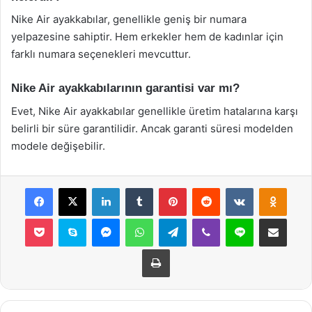
Nike Air ayakkabılar, genellikle geniş bir numara
yelpazesine sahiptir. Hem erkekler hem de kadınlar için
farklı numara seçenekleri mevcuttur.
Nike Air ayakkabılarının garantisi var mı?
Evet, Nike Air ayakkabılar genellikle üretim hatalarına karşı
belirli bir süre garantilidir. Ancak garanti süresi modelden
modele değişebilir.
Facebook
X
LinkedIn
Tumblr
Pinterest
Reddit
VKontakte
Odnok
Pocket
Skype
Messenger
WhatsApp
Telegram
Viber
Line
E-Posta ile payla
Yazdır