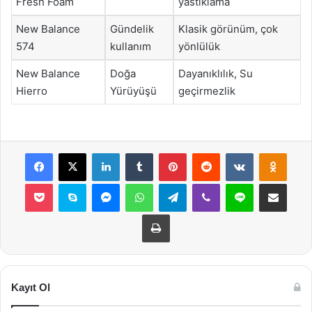
Fresh Foam
yastıklama
New Balance
Gündelik
Klasik görünüm, çok
574
kullanım
yönlülük
New Balance
Doğa
Dayanıklılık, Su
Hierro
Yürüyüşü
geçirmezlik
Facebook
X
LinkedIn
Tumblr
Pinterest
Reddit
VKontakte
Odnok
Pocket
Skype
Messenger
WhatsApp
Telegram
Viber
Line
E-Posta ile payla
Yazdır
Kayıt Ol