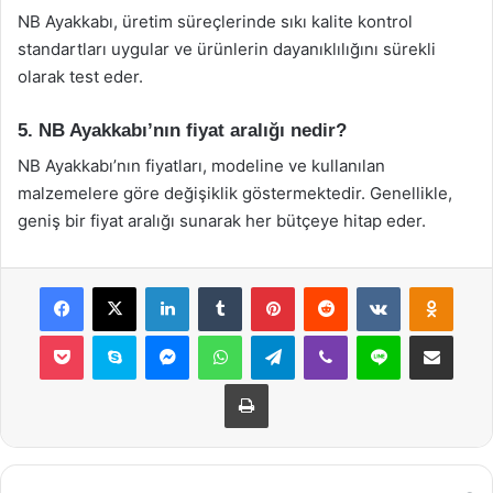
NB Ayakkabı, üretim süreçlerinde sıkı kalite kontrol
standartları uygular ve ürünlerin dayanıklılığını sürekli
olarak test eder.
5. NB Ayakkabı’nın fiyat aralığı nedir?
NB Ayakkabı’nın fiyatları, modeline ve kullanılan
malzemelere göre değişiklik göstermektedir. Genellikle,
geniş bir fiyat aralığı sunarak her bütçeye hitap eder.
Facebook
X
LinkedIn
Tumblr
Pinterest
Reddit
VKontakte
Odnok
Pocket
Skype
Messenger
WhatsApp
Telegram
Viber
Line
E-Posta ile payla
Yazdır