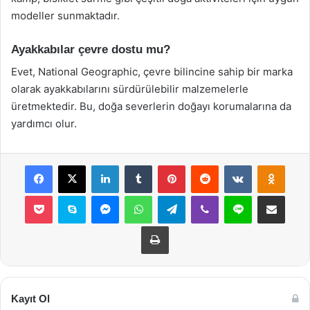
modeller sunmaktadır.
Ayakkabılar çevre dostu mu?
Evet, National Geographic, çevre bilincine sahip bir marka
olarak ayakkabılarını sürdürülebilir malzemelerle
üretmektedir. Bu, doğa severlerin doğayı korumalarına da
yardımcı olur.
Facebook
X
LinkedIn
Tumblr
Pinterest
Reddit
VKontakte
Odnok
Pocket
Skype
Messenger
WhatsApp
Telegram
Viber
Line
E-Posta ile payla
Yazdır
Kayıt Ol