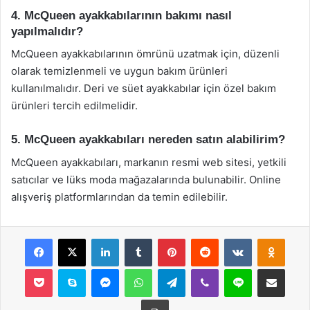
4. McQueen ayakkabılarının bakımı nasıl
yapılmalıdır?
McQueen ayakkabılarının ömrünü uzatmak için, düzenli
olarak temizlenmeli ve uygun bakım ürünleri
kullanılmalıdır. Deri ve süet ayakkabılar için özel bakım
ürünleri tercih edilmelidir.
5. McQueen ayakkabıları nereden satın alabilirim?
McQueen ayakkabıları, markanın resmi web sitesi, yetkili
satıcılar ve lüks moda mağazalarında bulunabilir. Online
alışveriş platformlarından da temin edilebilir.
Facebook
X
LinkedIn
Tumblr
Pinterest
Reddit
VKontakte
Odnok
Pocket
Skype
Messenger
WhatsApp
Telegram
Viber
Line
E-Posta ile payla
Yazdır