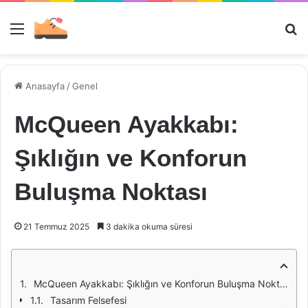
Menü
Ar
Anasayfa
/
Genel
McQueen Ayakkabı:
Şıklığın ve Konforun
Buluşma Noktası
21 Temmuz 2025
3 dakika okuma süresi
McQueen Ayakkabı: Şıklığın ve Konforun Buluşma Noktası
Tasarım Felsefesi