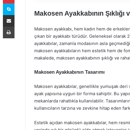
Skype
Makosen Ayakkabının Şıklığı v
E-Posta ile paylaş
Yazdır
Makosen ayakkabı, hem kadın hem de erkekler içi
çıkan bir ayakkabı türüdür. Geleneksel olarak 2
ayakkabılar, zamanla modasının asla geçmediği
makosen ayakkabıların hem estetik hem de fonks
makalede, makosen ayakkabının şıklığı ve rahatl
Makosen Ayakkabının Tasarımı
Makosen ayakkabılar, genellikle yumuşak deri
ayak yapısına uygun bir forma sahiptir. Bu yap
mekanlarda rahatlıkla kullanılabilir. Tasarımları
kullanıcıların tarzına ve zevkine hitap eden farkl
Estetik açıdan makosen ayakkabılar, hem resmi 
yerinde şık bir görüntü elde etmek isteyenler 