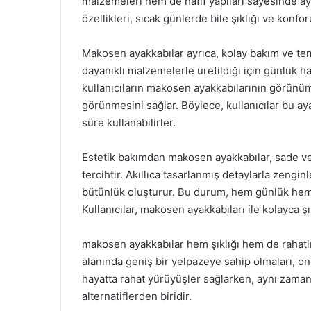
malzemeleri hem de hafif yapıları sayesinde ay
özellikleri, sıcak günlerde bile şıklığı ve kon
Makosen ayakkabılar ayrıca, kolay bakım ve tem
dayanıklı malzemelerle üretildiği için günlük ha
kullanıcıların makosen ayakkabılarının görünüm
görünmesini sağlar. Böylece, kullanıcılar bu a
süre kullanabilirler.
Estetik bakımdan makosen ayakkabılar, sade v
tercihtir. Akıllıca tasarlanmış detaylarla zenginl
bütünlük oluşturur. Bu durum, hem günlük hem d
Kullanıcılar, makosen ayakkabıları ile kolayca ş
makosen ayakkabılar hem şıklığı hem de rahatlı
alanında geniş bir yelpazeye sahip olmaları, onl
hayatta rahat yürüyüşler sağlarken, aynı zamand
alternatiflerden biridir.