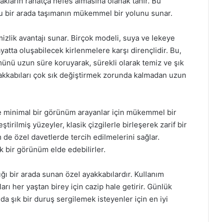
akların rahatça nefes almasına olanak tanır. Bu
foru bir arada taşımanın mükemmel bir yolunu sunar.
izlik avantajı sunar. Birçok modeli, suya ve lekeye
yatta oluşabilecek kirlenmelere karşı dirençlidir. Bu,
ünü uzun süre koruyarak, sürekli olarak temiz ve şık
yakkabıları çok sık değiştirmek zorunda kalmadan uzun
e minimal bir görünüm arayanlar için mükemmel bir
eştirilmiş yüzeyler, klasik çizgilerle birleşerek zarif bir
e özel davetlerde tercih edilmelerini sağlar.
ık bir görünüm elde edebilirler.
ğı bir arada sunan özel ayakkabılardır. Kullanım
arı her yaştan birey için cazip hale getirir. Günlük
a şık bir duruş sergilemek isteyenler için en iyi