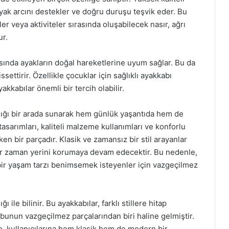
yak arcını destekler ve doğru duruşu teşvik eder. Bu
r veya aktiviteler sırasında oluşabilecek nasır, ağrı
ur.
sında ayakların doğal hareketlerine uyum sağlar. Bu da
settirir. Özellikle çocuklar için sağlıklı ayakkabı
kabılar önemli bir tercih olabilir.
lığı bir arada sunarak hem günlük yaşantıda hem de
 tasarımları, kaliteli malzeme kullanımları ve konforlu
en bir parçadır. Klasik ve zamansız bir stil arayanlar
r zaman yerini korumaya devam edecektir. Bu nedenle,
bir yaşam tarzı benimsemek isteyenler için vazgeçilmez
ile bilinir. Bu ayakkabılar, farklı stillere hitap
obunun vazgeçilmez parçalarından biri haline gelmiştir.
e, kullanıcılarına hem klasik hem de modern bir