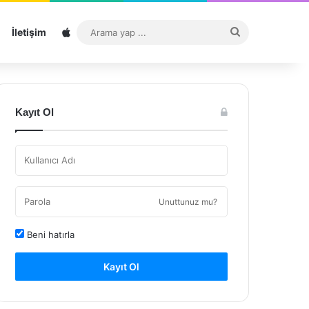
Sitemap
Arama
İletişim
yap
...
Kayıt Ol
Unuttunuz mu?
Beni hatırla
Kayıt Ol