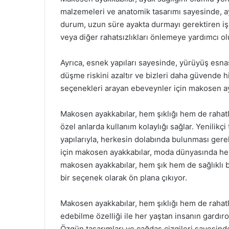
malzemeleri ve anatomik tasarımı sayesinde, a
durum, uzun süre ayakta durmayı gerektiren işle
veya diğer rahatsızlıkları önlemeye yardımcı ol
Ayrıca, esnek yapıları sayesinde, yürüyüş esna
düşme riskini azaltır ve bizleri daha güvende his
seçenekleri arayan ebeveynler için makosen ayak
Makosen ayakkabılar, hem şıklığı hem de rahat
özel anlarda kullanım kolaylığı sağlar. Yenilikçi
yapılarıyla, herkesin dolabında bulunması gerek
için makosen ayakkabılar, moda dünyasında he
makosen ayakkabılar, hem şık hem de sağlıklı 
bir seçenek olarak ön plana çıkıyor.
Makosen ayakkabılar, hem şıklığı hem de rahatlığı 
edebilme özelliği ile her yaştan insanın gardır
Özgün tasarımları ve çağdaş çizgileri sayesind