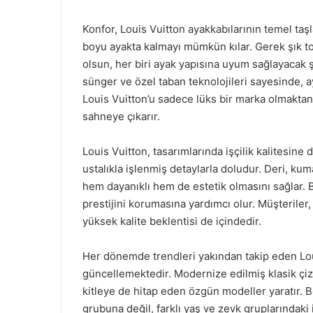
Konfor, Louis Vuitton ayakkabılarının temel taşl
boyu ayakta kalmayı mümkün kılar. Gerek şık t
olsun, her biri ayak yapısına uyum sağlayacak şek
sünger ve özel taban teknolojileri sayesinde, a
Louis Vuitton’u sadece lüks bir marka olmaktan ç
sahneye çıkarır.
Louis Vuitton, tasarımlarında işçilik kalitesin
ustalıkla işlenmiş detaylarla doludur. Deri, k
hem dayanıklı hem de estetik olmasını sağlar. Bu
prestijini korumasına yardımcı olur. Müşteriler
yüksek kalite beklentisi de içindedir.
Her dönemde trendleri yakından takip eden Lou
güncellemektedir. Modernize edilmiş klasik çizg
kitleye de hitap eden özgün modeller yaratır. Bö
grubuna değil, farklı yaş ve zevk gruplarındaki 