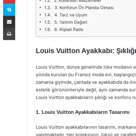
2. Kullanılan Malzemeler
Skype
3. Konforun Ön Planda Olması
4. Tarz ve Uyum
E-Posta ile paylaş
5. Yatırım Değeri
Yazdır
6. Kişisel İfade
Louis Vuitton Ayakkabı: Şıklı
Louis Vuitton, dünya genelinde lüks modanın en
yılında kurulan bu Fransız moda evi, başlangıç
zamanla giyimde, çantada ve ayakkabıda da öncü
estetik görünümleriyle değil, aynı zamanda sun
Louis Vuitton ayakkabıların şıklığı ve konforu na
1. Louis Vuitton Ayakkabıların Tasarımı
Louis Vuitton ayakkabılarının tasarımı, markanın
yapılmaktadır. Her koleksiyon, lüksü ve zarafeti