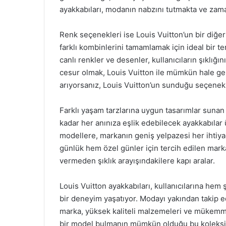
ayakkabıları, modanın nabzını tutmakta ve zaman
Renk seçenekleri ise Louis Vuitton’un bir diğer g
farklı kombinlerini tamamlamak için ideal bir t
canlı renkler ve desenler, kullanıcıların şıklığı
cesur olmak, Louis Vuitton ile mümkün hale ge
arıyorsanız, Louis Vuitton’un sunduğu seçenekle
Farklı yaşam tarzlarına uygun tasarımlar sunan
kadar her anınıza eşlik edebilecek ayakkabılar
modellere, markanın geniş yelpazesi her ihtiy
günlük hem özel günler için tercih edilen markal
vermeden şıklık arayışındakilere kapı aralar.
Louis Vuitton ayakkabıları, kullanıcılarına he
bir deneyim yaşatıyor. Modayı yakından takip ed
marka, yüksek kaliteli malzemeleri ve mükemmel
bir model bulmanın mümkün olduğu bu koleksiy