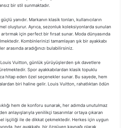
sız bir stil sunmaktadır.
üçlü yanıdır. Markanın klasik tonları, kullanıcıların
emel oluşturur. Ayrıca, sezonluk koleksiyonlarda sunulan
nı artırmak için perfect bir fırsat sunar. Moda dünyasında
lmektedir. Kombinlerinizi tamamlayan şık bir ayakkabı
r arasında aradığınızı bulabilirsiniz.
 Louis Vuitton, günlük yürüyüşlerden şık davetlere
 üretmektedir. Spor ayakkabılardan klasik topuklu
aca hitap eden özel seçenekler sunar. Bu sayede, hem
ardan biri haline gelir. Louis Vuitton, rahatlıktan ödün
m şıklığı hem de konforu sunarak, her adımda unutulmaz
en anlayışlarıyla yenilikçi tasarımlar ortaya çıkaran
 işçiliği ile de dikkat çekmektedir. Herkes için uygun
onda, her ayakkabı, bir özgüven kaynağı olarak