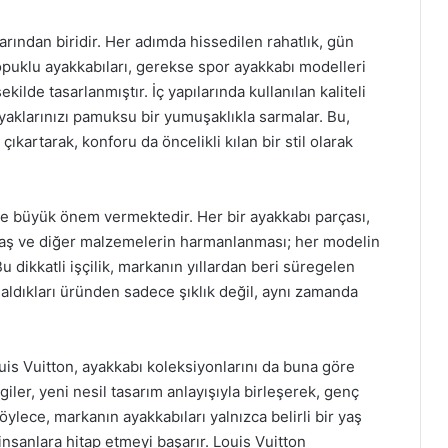
arından biridir. Her adımda hissedilen rahatlık, gün
opuklu ayakkabıları, gerekse spor ayakkabı modelleri
ilde tasarlanmıştır. İç yapılarında kullanılan kaliteli
yaklarınızı pamuksu bir yumuşaklıkla sarmalar. Bu,
ıkartarak, konforu da öncelikli kılan bir stil olarak
e de büyük önem vermektedir. Her bir ayakkabı parçası,
umaş ve diğer malzemelerin harmanlanması; her modelin
 dikkatli işçilik, markanın yıllardan beri süregelen
, aldıkları üründen sadece şıklık değil, aynı zamanda
is Vuitton, ayakkabı koleksiyonlarını da buna göre
iler, yeni nesil tasarım anlayışıyla birleşerek, genç
ylece, markanın ayakkabıları yalnızca belirli bir yaş
insanlara hitap etmeyi başarır. Louis Vuitton