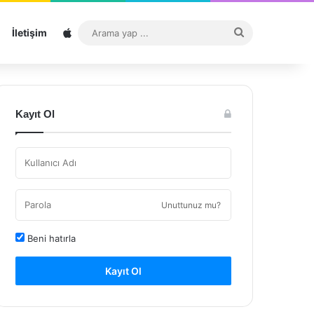
Sitemap
Arama
İletişim
yap
...
Kayıt Ol
Unuttunuz mu?
Beni hatırla
Kayıt Ol