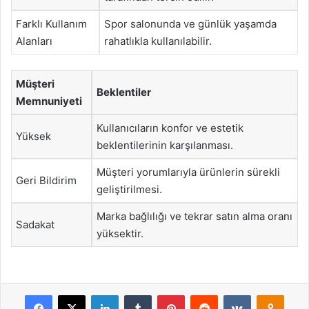
Farklı Kullanım
Spor salonunda ve günlük yaşamda
Alanları
rahatlıkla kullanılabilir.
Müşteri
Beklentiler
Memnuniyeti
Kullanıcıların konfor ve estetik
Yüksek
beklentilerinin karşılanması.
Müşteri yorumlarıyla ürünlerin sürekli
Geri Bildirim
geliştirilmesi.
Marka bağlılığı ve tekrar satın alma oranı
Sadakat
yüksektir.
Facebook
X
LinkedIn
Tumblr
Pinterest
Reddit
VKontakte
Odnok