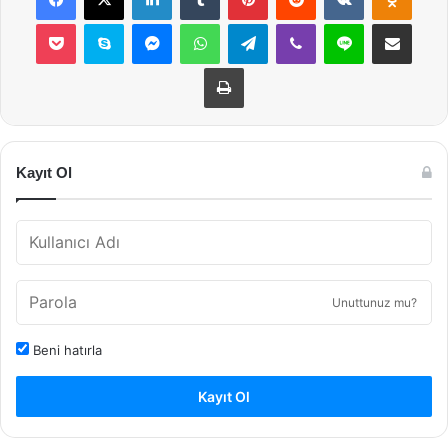
Pocket
Skype
Messenger
WhatsApp
Telegram
Viber
Line
E-Posta ile payla
Yazdır
Kayıt Ol
Unuttunuz mu?
Beni hatırla
Kayıt Ol