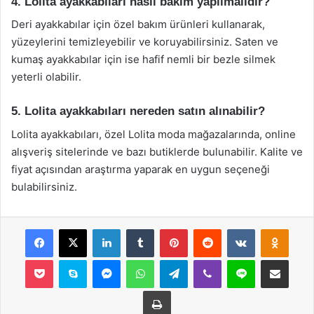
4. Lolita ayakkabıları nasıl bakım yapılmalıdır?
Deri ayakkabılar için özel bakım ürünleri kullanarak,
yüzeylerini temizleyebilir ve koruyabilirsiniz. Saten ve
kumaş ayakkabılar için ise hafif nemli bir bezle silmek
yeterli olabilir.
5. Lolita ayakkabıları nereden satın alınabilir?
Lolita ayakkabıları, özel Lolita moda mağazalarında, online
alışveriş sitelerinde ve bazı butiklerde bulunabilir. Kalite ve
fiyat açısından araştırma yaparak en uygun seçeneği
bulabilirsiniz.
Facebook
X
LinkedIn
Tumblr
Pinterest
Reddit
VKontakte
Odnok
Pocket
Skype
Messenger
WhatsApp
Telegram
Viber
Line
E-Posta ile payla
Yazdır