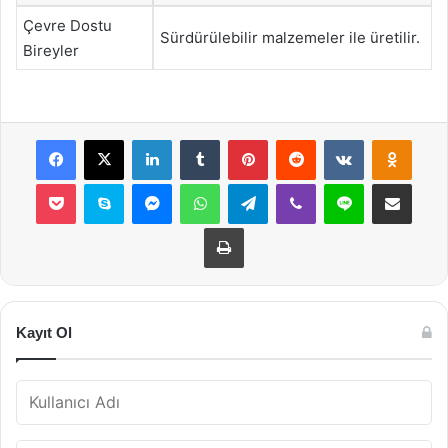
Çevre Dostu
Sürdürülebilir malzemeler ile üretilir.
Bireyler
Facebook
X
LinkedIn
Tumblr
Pinterest
Reddit
VKontakte
Odnok
Pocket
Skype
Messenger
WhatsApp
Telegram
Viber
Line
E-Posta ile payla
Yazdır
Kayıt Ol