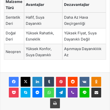
Malzeme
Avantajlar
Dezavantajlar
Türü
Sentetik
Hafif, Suya
Daha Az Hava
Deri
Dayanıklı
Geçirgenliği
Doğal
Yüksek Rahatlık,
Yüksek Fiyat, Suya
Deri
Esneklik
Dayanıklı Değil
Yüksek Konfor,
Aşınmaya Dayanıklılık
Neopren
Suya Dayanıklı
Az
Facebook
X
LinkedIn
Tumblr
Pinterest
Reddit
VKontakte
Odnok
Pocket
Skype
Messenger
WhatsApp
Telegram
Viber
Line
E-Posta ile payla
Yazdır