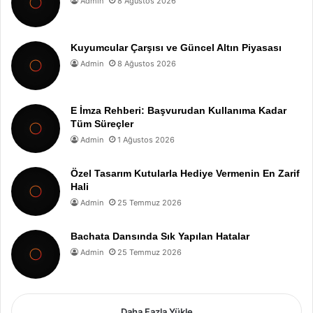
Admin
8 Ağustos 2026
Kuyumcular Çarşısı ve Güncel Altın Piyasası
Admin
8 Ağustos 2026
E İmza Rehberi: Başvurudan Kullanıma Kadar
Tüm Süreçler
Admin
1 Ağustos 2026
Özel Tasarım Kutularla Hediye Vermenin En Zarif
Hali
Admin
25 Temmuz 2026
Bachata Dansında Sık Yapılan Hatalar
Admin
25 Temmuz 2026
Daha Fazla Yükle