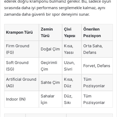
ederek doğru kramponu bulmanız gerekir. Bu, sadece oyun
sırasında daha iyi performans sergilemekle kalmaz, aynı
zamanda daha güvenli bir spor deneyimi sunar.
Zemin
Çivi
Önerilen
Krampon Türü
Türü
Yapısı
Pozisyon
Firm Ground
Kısa,
Orta Saha,
Doğal Çim
(FG)
Yassı
Defans
Soft Ground
Geçirimli
Uzun,
Forvet, Defans
(SG)
Çim
Sivri
Artificial Ground
Kısa,
Tüm
Sahte Çim
(AG)
Düz
Pozisyonlar
Sahalar
Düz,
Tüm
Indoor (IN)
İçin
Sıkı
Pozisyonlar