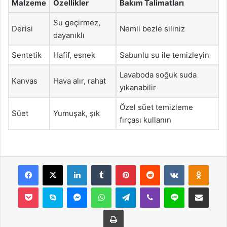
Malzeme
Özellikler
Bakım Talimatları
Su geçirmez,
Derisi
Nemli bezle siliniz
dayanıklı
Sentetik
Hafif, esnek
Sabunlu su ile temizleyin
Lavaboda soğuk suda
Kanvas
Hava alır, rahat
yıkanabilir
Özel süet temizleme
Süet
Yumuşak, şık
fırçası kullanın
Facebook
X
LinkedIn
Tumblr
Pinterest
Reddit
VKontakte
Odnok
Pocket
Skype
Messenger
WhatsApp
Telegram
Viber
Line
E-Posta ile payla
Yazdır