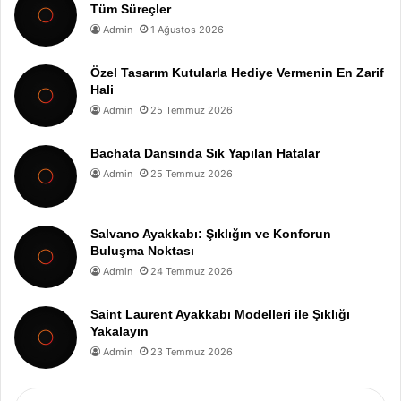
Tüm Süreçler
Admin
1 Ağustos 2026
Özel Tasarım Kutularla Hediye Vermenin En Zarif
Hali
Admin
25 Temmuz 2026
Bachata Dansında Sık Yapılan Hatalar
Admin
25 Temmuz 2026
Salvano Ayakkabı: Şıklığın ve Konforun
Buluşma Noktası
Admin
24 Temmuz 2026
Saint Laurent Ayakkabı Modelleri ile Şıklığı
Yakalayın
Admin
23 Temmuz 2026