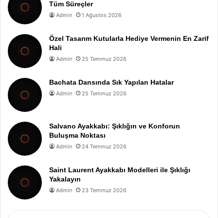
Tüm Süreçler
Admin
1 Ağustos 2026
Özel Tasarım Kutularla Hediye Vermenin En Zarif
Hali
Admin
25 Temmuz 2026
Bachata Dansında Sık Yapılan Hatalar
Admin
25 Temmuz 2026
Salvano Ayakkabı: Şıklığın ve Konforun
Buluşma Noktası
Admin
24 Temmuz 2026
Saint Laurent Ayakkabı Modelleri ile Şıklığı
Yakalayın
Admin
23 Temmuz 2026