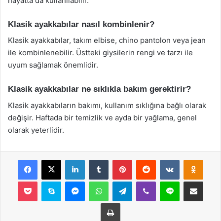
hayatta da kullanılabilir.
Klasik ayakkabılar nasıl kombinlenir?
Klasik ayakkabılar, takım elbise, chino pantolon veya jean
ile kombinlenebilir. Üstteki giysilerin rengi ve tarzı ile
uyum sağlamak önemlidir.
Klasik ayakkabılar ne sıklıkla bakım gerektirir?
Klasik ayakkabıların bakımı, kullanım sıklığına bağlı olarak
değişir. Haftada bir temizlik ve ayda bir yağlama, genel
olarak yeterlidir.
Facebook
X
LinkedIn
Tumblr
Pinterest
Reddit
VKontakte
Odnok
Pocket
Skype
Messenger
WhatsApp
Telegram
Viber
Line
E-Posta ile payla
Yazdır