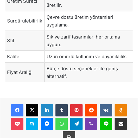
Üretim Süreci
üretilir.
Çevre dostu üretim yöntemleri
Sürdürülebilirlik
uygulama.
Şık ve zarif tasarımlar; her ortama
Stil
uygun.
Kalite
Uzun ömürlü kullanım ve dayanıklılık.
Bütçe dostu seçenekler ile geniş
Fiyat Aralığı
alternatif.
Facebook
X
LinkedIn
Tumblr
Pinterest
Reddit
VKontakte
Odnok
Pocket
Skype
Messenger
WhatsApp
Telegram
Viber
Line
E-Posta ile payla
Yazdır