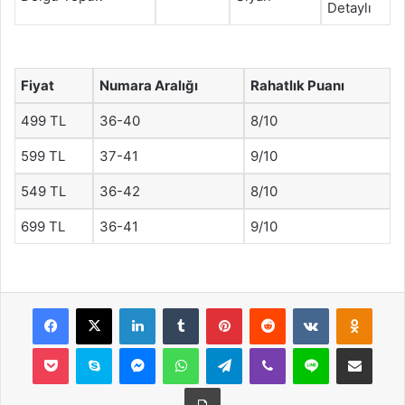
Detaylı
Fiyat
Numara Aralığı
Rahatlık Puanı
499 TL
36-40
8/10
599 TL
37-41
9/10
549 TL
36-42
8/10
699 TL
36-41
9/10
Facebook
X
LinkedIn
Tumblr
Pinterest
Reddit
VKontakte
Odnok
Pocket
Skype
Messenger
WhatsApp
Telegram
Viber
Line
E-Posta ile payla
Yazdır